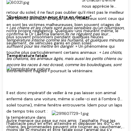
Si chacun d’entre
nous apprécie le
retour du soleil, il ne faut pas oublier qu'il n'est pas le meilleur
"Quelques minutes pour être en danger"
allié de nos animaux. Chaque année, nombreux sont ceux qui
en sont les victimes malheureuses, bien souvent otages de
«
Les chiens et les chats sont aussi sensibles qu’un nourrisson
,
notre propre négligence. Quelques-uns meurent même, le
confirme le Dr Laetitia Barlerin.
Ils ne régulent pas leur
plus souvent prisonniers pendant quelques heures
température interne comme les humains, et quelques minutes
seulement, de véhicules garés en plein soleil.
suffisent pour les mettre en danger
. » Un phénomène qui
touche plus particulièrement certains animaux : «
Les chiots,
Température fatale
les chatons, les animaux âgés, mais aussi les petits chiens ou
encore les races à nez écrasé, comme les bouledogues, sont
extrêmement fragiles
» poursuit la vétérinaire.
Il est donc impératif de veiller à ne pas laisser son animal
enfermé dans une voiture, même si celle-ci est à l’ombre (le
soleil tourne), même fenêtre
entrouverte. Idem pour un laps
de temps très court :
la température dans
Autre menace qui pèse sur nos amis : l’asphalte. Pour les
l’habitacle peut en effet atteindre et dépasser les 40°C en
chiens, les promenades peuvent vite tourner au cauchemar,
moins de 10 minutes et être fatale pour l’animal qui s’y