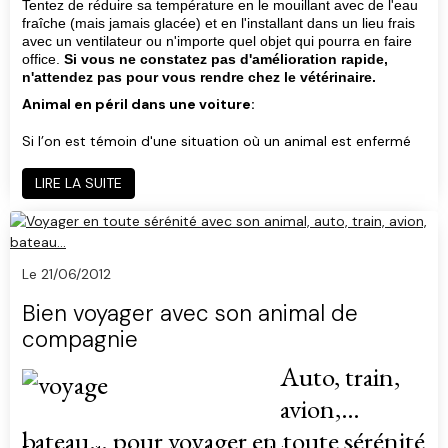
Tentez de réduire sa température en le mouillant avec de l'eau
fraîche (mais jamais glacée) et en l'installant dans un lieu frais
avec un ventilateur ou n'importe quel objet qui pourra en faire
office.
Si vous ne constatez pas d'amélioration rapide,
n'attendez pas pour vous rendre chez le vétérinaire.
Animal en péril dans une voiture:
Si l’on est témoin d'une situation où un animal est enfermé
dans une voiture au soleil ? Avertir la police ou la
gendarmerie locale. En effet, l'article 20 de la loi du 6 janvier
LIRE LA SUITE
1999 [codifié sous l'article 214-23 (3°) du Code rural, NDLR]
vous permet de faire procéder à l'ouverture du véhicule
stationné en plein soleil lorsque la vie de l'animal est en
danger, en présence d'un gendarme ou d'un policier.
Le 21/06/2012
Quant à l’article 122-7 du Nouveau Code de procédure
Bien voyager avec son animal de
pénale, il précise que « n’est pas pénalement responsable la
compagnie
personne qui, face à un danger actuel ou imminent qui
menace elle-même, autrui ou un bien, accomplit un acte
Auto, train,
nécessaire à la sauvegarde de la personne ou du bien ». Mais
avion,
cette bonne action engageant votre responsabilité, le
propriétaire du véhicule peut se retourner contre vous et
bateau… pour voyager en toute sérénité