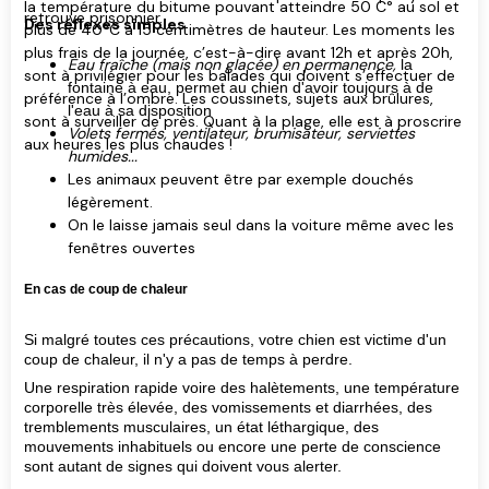
la température du bitume pouvant atteindre 50 C° au sol et
retrouve prisonnier.
Des réflexes simples
plus de 40°C à 15 centimètres de hauteur. Les moments les
plus frais de la journée, c’est-à-dire avant 12h et après 20h,
Eau fraîche (mais non glacée) en permanence,
la
sont à privilégier pour les balades qui doivent s’effectuer de
fontaine à eau, permet au chien d'avoir toujours à de
préférence à l’ombre. Les coussinets, sujets aux brûlures,
l'eau à sa disposition
sont à surveiller de près. Quant à la plage, elle est à proscrire
Volets fermés, ventilateur, brumisateur, serviettes
aux heures les plus chaudes !
humides...
Les animaux peuvent être par exemple douchés
légèrement.
On le laisse jamais seul dans la voiture même avec les
fenêtres ouvertes
En cas de coup de chaleur
Si malgré toutes ces précautions, votre chien est victime d'un
coup de chaleur, il n'y a pas de temps à perdre.
Une respiration rapide voire des halètements, une température
corporelle très élevée, des vomissements et diarrhées, des
tremblements musculaires, un état léthargique, des
mouvements inhabituels ou encore une perte de conscience
sont autant de signes qui doivent vous alerter.