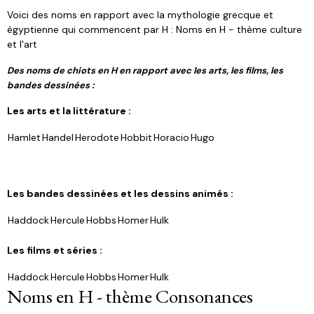
Voici des noms en rapport avec la mythologie grecque et
égyptienne qui commencent par H : Noms en H - thème culture
et l'art
Des noms de chiots en H en rapport avec les arts, les films, les
bandes dessinées :
Les arts et la littérature :
Hamlet
Handel
Herodote
Hobbit
Horacio
Hugo
Les bandes dessinées et les dessins animés :
Haddock
Hercule
Hobbs
Homer
Hulk
Les films et séries :
Haddock
Hercule
Hobbs
Homer
Hulk
Noms en H - thème Consonances