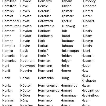
Hamilcar
Havard
Herberto
Hisham
Humphry
Hamilton
Havel
Herbie
Hizkiah
Hunberct
Hamish
Haven
Hercule
Hjalmar
Hunfrid
Hamlet
Hayate
Hercules
Hjalmarr
Hunter
Hammond
Hayati
Hereward
Hjortur
Huppert
Hammurabi
Hayato
Hereweald
Hludowig
Huri
Hamnet
Hayden
Heribert
Hob
Husain
Hamo
Hayder
Heriberto
Hodei
Husam
Hamon
Haydn
Herk
Hoebaer
Husayn
Hampus
Hayim
Herkus
Hohepa
Husein
Hamza
Hayk
Herleif
Hokolesqua
Husni
Hananiah
Hayri
Herleifr
Holden
Hussain
Hananias
Haytham
Herman
Holger
Hussein
Hani
Haywood
Hermann
Hollis
Huub
Hanif
Hayyim
Hermanni
Homer
Huw
Hvare
Hank
Hazael
Hermanus
Hong
Khshaeta
Hanke
Hèctor
Hermenegild
Honoratus
Hwan
Hankin
Héctor
Hermenegildo
Honoré
Hyacinthus
Hann
Hélder
Hermes
Honorinus
Hyakinthos
Hannas
Hùng
Herminio
Honorius
Hyam
Hanne
Headley
Herminius
Honza
Hyder