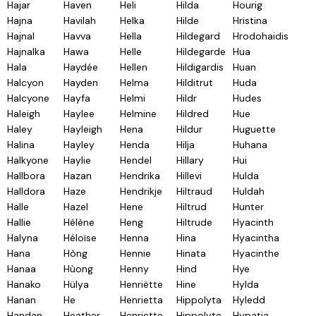
Hajar
Haven
Heli
Hilda
Hourig
Hajna
Havilah
Helka
Hilde
Hristina
Hajnal
Havva
Hella
Hildegard
Hrodohaidis
Hajnalka
Hawa
Helle
Hildegarde
Hua
Hala
Haydée
Hellen
Hildigardis
Huan
Halcyon
Hayden
Helma
Hilditrut
Huda
Halcyone
Hayfa
Helmi
Hildr
Hudes
Haleigh
Haylee
Helmine
Hildred
Hue
Haley
Hayleigh
Hena
Hildur
Huguette
Halina
Hayley
Henda
Hilja
Huhana
Halkyone
Haylie
Hendel
Hillary
Hui
Hallbora
Hazan
Hendrika
Hillevi
Hulda
Halldora
Haze
Hendrikje
Hiltraud
Huldah
Halle
Hazel
Hene
Hiltrud
Hunter
Hallie
Hélène
Heng
Hiltrude
Hyacinth
Halyna
Héloïse
Henna
Hina
Hyacintha
Hana
Hòng
Hennie
Hinata
Hyacinthe
Hanaa
Hùong
Henny
Hind
Hye
Hanako
Hülya
Henriëtte
Hine
Hylda
Hanan
He
Henrietta
Hippolyta
Hyledd
Handan
Heather
Henriette
Hippolyte
Hypatia