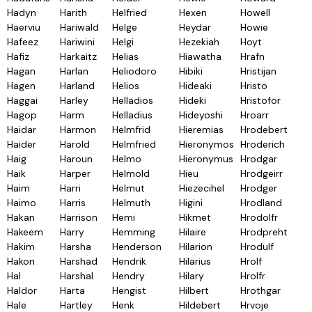
Hadyn
Harith
Helfried
Hexen
Howell
Haerviu
Hariwald
Helge
Heydar
Howie
Hafeez
Hariwini
Helgi
Hezekiah
Hoyt
Hafiz
Harkaitz
Helias
Hiawatha
Hrafn
Hagan
Harlan
Heliodoro
Hibiki
Hristijan
Hagen
Harland
Helios
Hideaki
Hristo
Haggai
Harley
Helladios
Hideki
Hristofor
Hagop
Harm
Helladius
Hideyoshi
Hroarr
Haidar
Harmon
Helmfrid
Hieremias
Hrodebert
Haider
Harold
Helmfried
Hieronymos
Hroderich
Haig
Haroun
Helmo
Hieronymus
Hrodgar
Haik
Harper
Helmold
Hieu
Hrodgeirr
Haim
Harri
Helmut
Hiezecihel
Hrodger
Haimo
Harris
Helmuth
Higini
Hrodland
Hakan
Harrison
Hemi
Hikmet
Hrodolfr
Hakeem
Harry
Hemming
Hilaire
Hrodpreht
Hakim
Harsha
Henderson
Hilarion
Hrodulf
Hakon
Harshad
Hendrik
Hilarius
Hrolf
Hal
Harshal
Hendry
Hilary
Hrolfr
Haldor
Harta
Hengist
Hilbert
Hrothgar
Hale
Hartley
Henk
Hildebert
Hrvoje