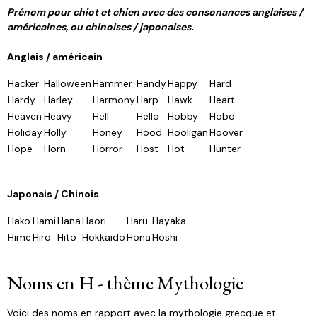
Prénom pour chiot et chien avec des consonances anglaises /
américaines, ou chinoises / japonaises.
Anglais / américain
Hacker
Halloween
Hammer
Handy
Happy
Hard
Hardy
Harley
Harmony
Harp
Hawk
Heart
Heaven
Heavy
Hell
Hello
Hobby
Hobo
Holiday
Holly
Honey
Hood
Hooligan
Hoover
Hope
Horn
Horror
Host
Hot
Hunter
Japonais / Chinois
Hako
Hami
Hana
Haori
Haru
Hayaka
Hime
Hiro
Hito
Hokkaido
Hona
Hoshi
Noms en H - thème Mythologie
Voici des noms en rapport avec la mythologie grecque et