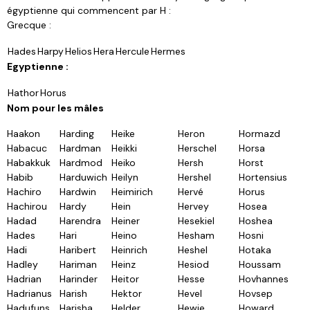
égyptienne qui commencent par H :
Grecque :
Hades
Harpy
Helios
Hera
Hercule
Hermes
Egyptienne :
Hathor
Horus
Nom pour les mâles
Haakon
Harding
Heike
Heron
Hormazd
Habacuc
Hardman
Heikki
Herschel
Horsa
Habakkuk
Hardmod
Heiko
Hersh
Horst
Habib
Harduwich
Heilyn
Hershel
Hortensius
Hachiro
Hardwin
Heimirich
Hervé
Horus
Hachirou
Hardy
Hein
Hervey
Hosea
Hadad
Harendra
Heiner
Hesekiel
Hoshea
Hades
Hari
Heino
Hesham
Hosni
Hadi
Haribert
Heinrich
Heshel
Hotaka
Hadley
Hariman
Heinz
Hesiod
Houssam
Hadrian
Harinder
Heitor
Hesse
Hovhannes
Hadrianus
Harish
Hektor
Hevel
Hovsep
Hadufuns
Harisha
Helder
Hewie
Howard