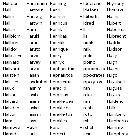
Halfdan
Hartmann
Henning
Hildebrand
Hryhoriy
Halil
Hartmut
Henri
Hildefons
Hrœrekr
Halim
Hartwig
Henrich
Hildiberht
Huang
Hall
Hartwin
Henricus
Hildred
Hubert
Hallam
Haru
Henrik
Hillar
Hubertus
Hallbjorn
Haruki
Henrikas
Hillel
Hubrecht
Hallborr
Harun
Henrikki
Hinrich
Hudde
Halldor
Haruto
Henrique
Hinrik
Hudson
Hallsteinn
Harve
Henry
Hipolit
Huey
Hallvard
Harvey
Henryk
Hipolito
Hugh
Hallvardr
Harvie
Hephaestus
Hippocrates
Hughie
Halstein
Hasan
Hephaistos
Hippokrates
Hugo
Halsten
Hasdrubal
Heracleitus
Hippolytos
Hugubert
Haluk
Hashim
Heraclio
Hirah
Hugues
Halvar
Hasib
Heraclius
Hiraku
Huguo
Halvard
Hasim
Herakleides
Hiram
Hulderic
Halvdan
Haskel
Herakleios
Hiroshi
Hulk
Halvor
Hassan
Herakleitos
Hiroto
Humbert
Ham
Hasse
Herakles
Hirsh
Humberto
Hameed
Hatim
Herb
Hirshel
Hummel
Hamid
Haul
Herbert
Hisein
Humphrey