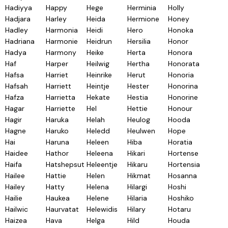
Hadiyya
Happy
Hege
Herminia
Holly
Hadjara
Harley
Heida
Hermione
Honey
Hadley
Harmonia
Heidi
Hero
Honoka
Hadriana
Harmonie
Heidrun
Hersilia
Honor
Hadya
Harmony
Heike
Herta
Honora
Haf
Harper
Heilwig
Hertha
Honorata
Hafsa
Harriet
Heinrike
Herut
Honoria
Hafsah
Harriett
Heintje
Hester
Honorina
Hafza
Harrietta
Hekate
Hestia
Honorine
Hagar
Harriette
Hel
Hettie
Honour
Hagir
Haruka
Helah
Heulog
Hooda
Hagne
Haruko
Heledd
Heulwen
Hope
Hai
Haruna
Heleen
Hiba
Horatia
Haidee
Hathor
Heleena
Hikari
Hortense
Haifa
Hatshepsut
Heleentje
Hikaru
Hortensia
Hailee
Hattie
Helen
Hikmat
Hosanna
Hailey
Hatty
Helena
Hilargi
Hoshi
Hailie
Haukea
Helene
Hilaria
Hoshiko
Hailwic
Haurvatat
Helewidis
Hilary
Hotaru
Haizea
Hava
Helga
Hild
Houda