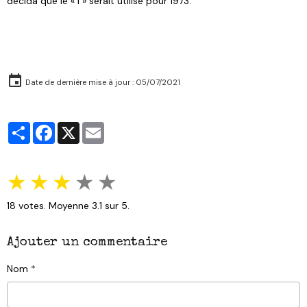
décida que le « I » serait utilisé pour 1973.
Date de dernière mise à jour : 05/07/2021
Partager
Facebook
X
Email
★
★
★
★
★
18
votes. Moyenne
3.1
sur 5.
Ajouter un commentaire
Nom