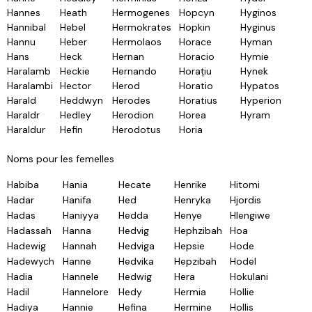
Hannes
Heath
Hermogenes
Hopcyn
Hyginos
Hannibal
Hebel
Hermokrates
Hopkin
Hyginus
Hannu
Heber
Hermolaos
Horace
Hyman
Hans
Heck
Hernan
Horacio
Hymie
Haralamb
Heckie
Hernando
Horațiu
Hynek
Haralambi
Hector
Herod
Horatio
Hypatos
Harald
Heddwyn
Herodes
Horatius
Hyperion
Haraldr
Hedley
Herodion
Horea
Hyram
Haraldur
Hefin
Herodotus
Horia
Noms pour les femelles
Habiba
Hania
Hecate
Henrike
Hitomi
Hadar
Hanifa
Hed
Henryka
Hjordis
Hadas
Haniyya
Hedda
Henye
Hlengiwe
Hadassah
Hanna
Hedvig
Hephzibah
Hoa
Hadewig
Hannah
Hedviga
Hepsie
Hode
Hadewych
Hanne
Hedvika
Hepzibah
Hodel
Hadia
Hannele
Hedwig
Hera
Hokulani
Hadil
Hannelore
Hedy
Hermia
Hollie
Hadiya
Hannie
Hefina
Hermine
Hollis