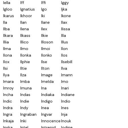
Iella
Iff
Iffi
Iggy
Igloo
Ignatius
Igo
Ijka
Ikarus
Ikhoor
Iki
Ikone
Ila
Ilan
Ilane
Ilax
Ilba
Ilena
Ilex
Ilissa
Ilkara
Ilkass
Ilkie
Illa
Illia
Illico
Illoson
Illus
Ilma
Ilmo
Ilmoi
Ilon
Ilona
Ilonka
Ilonko
Ilos
Ilox
Ilphie
Ilse
Ilsebill
Ilsi
Iltie
Ilton
Ilva
Ilya
Ilza
Image
Imann
Imara
Imba
Imelda
Imo
Imroy
Imuna
Ina
Inari
Incha
Indas
Indiaka
Indiane
Indic
Indie
Indigo
Indio
Indra
Indy
Inea
Ines
Ingra
Ingraban
Ingvar
Inja
Inkaja
Inki
Innocence
Inouk
Inska
Intel
Intrepid
Iodine