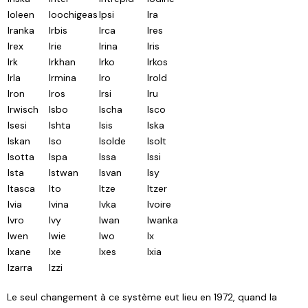
Ioleen
Ioochigeas
Ipsi
Ira
Iranka
Irbis
Irca
Ires
Irex
Irie
Irina
Iris
Irk
Irkhan
Irko
Irkos
Irla
Irmina
Iro
Irold
Iron
Iros
Irsi
Iru
Irwisch
Isbo
Ischa
Isco
Isesi
Ishta
Isis
Iska
Iskan
Iso
Isolde
Isolt
Isotta
Ispa
Issa
Issi
Ista
Istwan
Isvan
Isy
Itasca
Ito
Itze
Itzer
Ivia
Ivina
Ivka
Ivoire
Ivro
Ivy
Iwan
Iwanka
Iwen
Iwie
Iwo
Ix
Ixane
Ixe
Ixes
Ixia
Izarra
Izzi
Le seul changement à ce système eut lieu en 1972, quand la