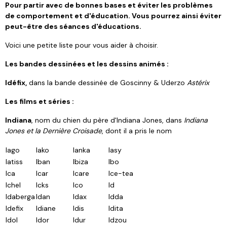
Pour partir avec de bonnes bases et éviter les problèmes
de comportement et d'éducation. Vous pourrez ainsi éviter
peut-être des séances d'éducations.
Voici une petite liste pour vous aider à choisir.
Les bandes dessinées et les dessins animés :
Idéfix
,
dans la bande dessinée de
Goscinny
&
Uderzo
Astérix
Les films et séries :
Indiana
, nom du chien du père d'
Indiana Jones
, dans
Indiana
Jones et la Dernière Croisade
, dont il a pris le nom
Iago
Iako
Ianka
Iasy
Iatiss
Iban
Ibiza
Ibo
Ica
Icar
Icare
Ice-tea
Ichel
Icks
Ico
Id
Idaberga
Idan
Idax
Idda
Idefix
Idiane
Idis
Idita
Idol
Idor
Idur
Idzou