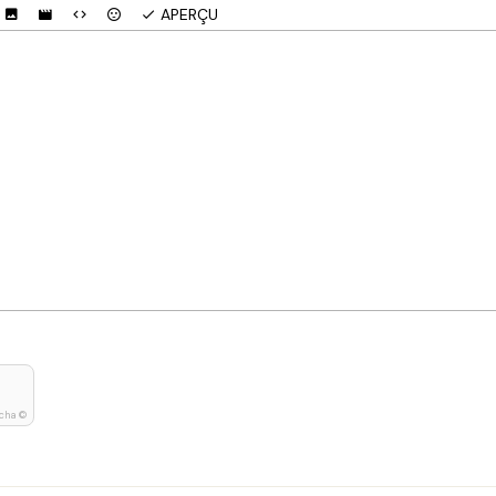
APERÇU
cha ©