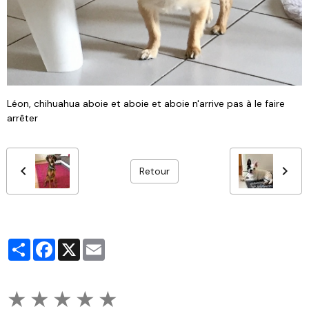
Léon, chihuahua aboie et aboie et aboie n'arrive pas à le faire
arrêter
Retour
Partager
Facebook
X
Email
★
★
★
★
★