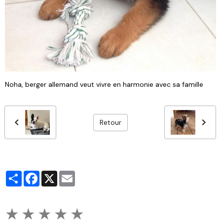
Noha, berger allemand veut vivre en harmonie avec sa famille
Retour
Partager
Facebook
X
Email
★
★
★
★
★