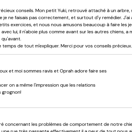
récieux conseils. Mon petit Yuki, retrouvé attaché à un arbre,
 je ne faisais pas correctement, et surtout d'y remédier. J'a
s petits exercices, et nous nous amusons beaucoup à faire les j
vec lui, il n'aboie plus comme avant sur les autres chiens, a m
 qu'avant.
s le temps de tout m'expliquer. Merci pour vos conseils précieux
oux et moi sommes ravis et Oprah adore faire ses
ncer on a même l'impression que les relations
s grognon!
ré concernant les problèmes de comportement de notre chien C
s une rue très passante effectivement il a peur de tout nous