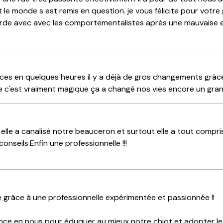
 le monde s est remis en question. je vous félicite pour votre 
orde avec avec les comportementalistes après une mauvaise 
cices en quelques heures il y a déjà de gros changements grâ
e c'est vraiment magique ça a changé nos vies encore un gra
lle a canalisé notre beauceron et surtout elle a tout compris
nseils.Enfin une professionnelle !!!
 grâce à une professionnelle expérimentée et passionnée !!
iance en nous pour éduquer au mieux notre chiot et adopter 