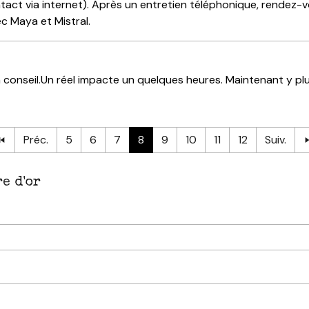
act via internet). Après un entretien téléphonique, rendez-vo
ec Maya et Mistral.
n conseil.Un réel impacte un quelques heures. Maintenant y plu
Préc.
5
6
7
8
9
10
11
12
Suiv.
e d'or