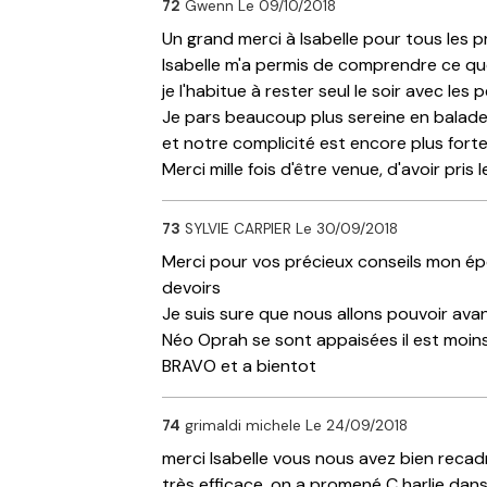
72
Gwenn
Le 09/10/2018
Un grand merci à Isabelle pour tous les p
Isabelle m'a permis de comprendre ce que
je l'habitue à rester seul le soir avec le
Je pars beaucoup plus sereine en balade a
et notre complicité est encore plus forte
Merci mille fois d'être venue, d'avoir pri
73
SYLVIE CARPIER
Le 30/09/2018
Merci pour vos précieux conseils mon ép
devoirs
Je suis sure que nous allons pouvoir ava
Néo Oprah se sont appaisées il est moin
BRAVO et a bientot
74
grimaldi michele
Le 24/09/2018
merci Isabelle vous nous avez bien recad
très efficace. on a promené C harlie dan