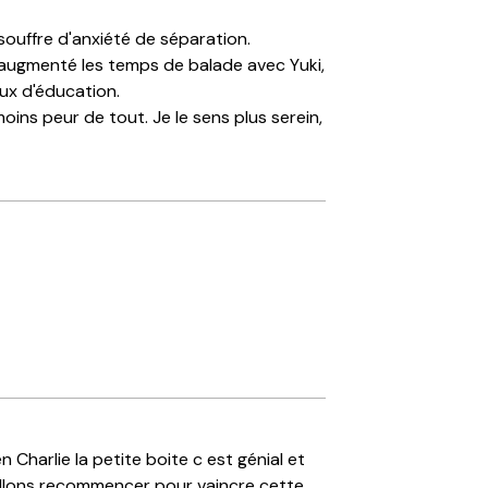
 souffre d'anxiété de séparation.
i augmenté les temps de balade avec Yuki,
eux d'éducation.
oins peur de tout. Je le sens plus serein,
.
harlie la petite boite c est génial et
 allons recommencer pour vaincre cette