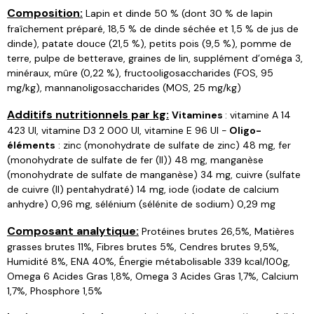
Composition:
Lapin et dinde 50 % (dont 30 % de lapin
fraîchement préparé, 18,5 % de dinde séchée et 1,5 % de jus de
dinde), patate douce (21,5 %), petits pois (9,5 %), pomme de
terre, pulpe de betterave, graines de lin, supplément d’oméga 3,
minéraux, mûre (0,22 %), fructooligosaccharides (FOS, 95
mg/kg), mannanoligosaccharides (MOS, 25 mg/kg)
Additifs nutritionnels par kg:
Vitamines
: vitamine A 14
423 UI, vitamine D3 2 000 UI, vitamine E 96 UI -
Oligo-
éléments
: zinc (monohydrate de sulfate de zinc) 48 mg, fer
(monohydrate de sulfate de fer (II)) 48 mg, manganèse
(monohydrate de sulfate de manganèse) 34 mg, cuivre (sulfate
de cuivre (II) pentahydraté) 14 mg, iode (iodate de calcium
anhydre) 0,96 mg, sélénium (sélénite de sodium) 0,29 mg
Composant analytique:
Protéines brutes 26,5%, Matières
grasses brutes 11%, Fibres brutes 5%, Cendres brutes 9,5%,
Humidité 8%, ENA 40%, Énergie métabolisable 339 kcal/100g,
Omega 6 Acides Gras 1,8%, Omega 3 Acides Gras 1,7%, Calcium
1,7%, Phosphore 1,5%