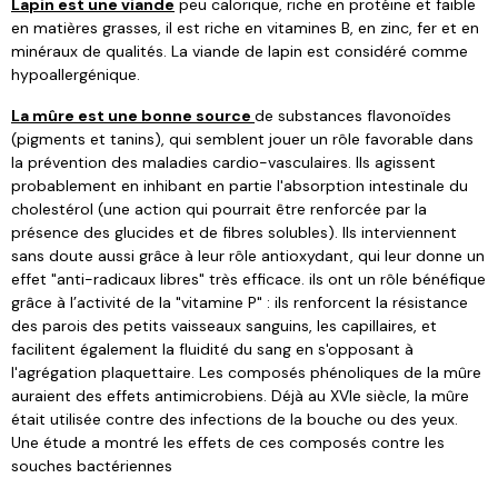
Lapin est une viande
peu calorique, riche en protéine et faible
en matières grasses, il est riche en vitamines B, en zinc, fer et en
minéraux de qualités. La viande de lapin est considéré comme
hypoallergénique.
La mûre est une bonne source
de substances flavonoïdes
(pigments et tanins), qui semblent jouer un rôle favorable dans
la prévention des maladies cardio-vasculaires. Ils agissent
probablement en inhibant en partie l'absorption intestinale du
cholestérol (une action qui pourrait être renforcée par la
présence des glucides et de fibres solubles). Ils interviennent
sans doute aussi grâce à leur rôle antioxydant, qui leur donne un
effet "anti-radicaux libres" très efficace. ils ont un rôle bénéfique
grâce à l’activité de la "vitamine P" : ils renforcent la résistance
des parois des petits vaisseaux sanguins, les capillaires, et
facilitent également la fluidité du sang en s'opposant à
l'agrégation plaquettaire. Les composés phénoliques de la mûre
auraient des effets antimicrobiens. Déjà au XVIe siècle, la mûre
était utilisée contre des infections de la bouche ou des yeux.
Une étude a montré les effets de ces composés contre les
souches bactériennes