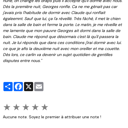
hurle, on change les draps puis il accepte qu'il dorme avec nous.
Dès la première nuit, Georges ronfle. Ca ne me gênait pas car
j'avais pris l'habitude de dormir avec Claude qui ronflait
égaleemnt. Sauf que lui, ça l'a réveillé. Très fâché, il met le chien
dans la salle de bain et ferme la porte. Le matin, je me réveille et
me lamente que mon pauvre Georges ait dormi dans la salle de
bain. Claude me répond que désormais c'est là qu'il passera la
nuit. Je lui réponds que dans ces conditions j'irai dormir avec lui.
ce que je afis la deuxième nuit avec mon oreiller et ma couette.
Dès lors, ce carlin va devenir un sujet quotidien de gentilles
disputes entre nous."
Partager
Facebook
X
Email
★
★
★
★
★
Aucune note. Soyez le premier à attribuer une note !