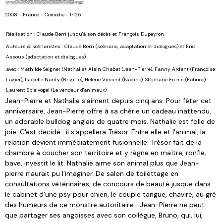
2008 - France - Comédie - 1h25
Réalisation :
Claude Berri
jusqu'à son décès et
François Dupeyron
Auteurs & scénaristes :
Claude Berri
(scénario, adaptation et dialogues) et
Eric
Assous
(adaptation et dialogues)
avec :
Mathilde Seigner
(Nathalie),
Alain Chabat
(Jean-Pierre),
Fanny Ardant
(Françoise
Lagier),
Isabelle Nanty
(Brigitte),
Hélène Vincent
(Nadine),
Stéphane Freiss
(Fabrice),
Laurent Spielvogel
(Le vendeur d'animaux)
Jean-Pierre et Nathalie s'aiment depuis cinq ans. Pour fêter cet
anniversaire, Jean-Pierre offre à sa chérie un cadeau inattendu,
un adorable bulldog anglais de quatre mois. Nathalie est folle de
joie. C'est décidé : il s'appellera Trésor. Entre elle et l'animal, la
relation devient immédiatement fusionnelle. Trésor fait de la
chambre à coucher son territoire et y règne en maître, ronfle,
bave, investit le lit. Nathalie aime son animal plus que Jean-
pierre n'aurait pu l'imaginer. De salon de toilettage en
consultations vétérinaires, de concours de beauté jusque dans
le cabinet d'une psy pour chien, le couple tangue, chavire, au gré
des humeurs de ce monstre autoritaire... Jean-Pierre ne peut
que partager ses angoisses avec son collègue, Bruno, qui, lui,