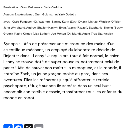
Réalisation :
Oren Goldman
et
Yariv Ozdoba
Auteurs & scénaristes :
Oren Goldman
et
Yariv Ozdoba
avec :
Craig Ferguson
(Dr. Wagner),
Sammy Kahn
(Zach Dylan),
Michael Winslow
(Officier
John Wyndham),
Andrew Shaifer
(Hanky),
Evan Adams
(Razzel),
Stephanie Sherrin
(Becky
Green),
Kathy Kinney
(Lisa Lather),
Joe Morton
(Dr. Island),
Angie
(Pop Star Angie)
Synopsis :
Afin de préserver une micropuce des mains d'un
scientifique méchant, un employé du laboratoire décide de
l'injecter dans... Lenny ! Jusqu'alors tout à fait normal, le chien
Lenny se trouve doté de super pouvoirs, notamment celui de
parler ! Afin de sauver son maître, la micropuce, et le monde, il
entraîne Zach, un jeune garçon croisé au parc, dans ses
aventures. Elles les mèneront jusqu'à affronter le terrible
psychopate, réfugié sur son île secrète dans un seul but :
accomplir son terrible dessein, transformer tous les enfants du
monde en robot...
.
Partager
Facebook
X
Email