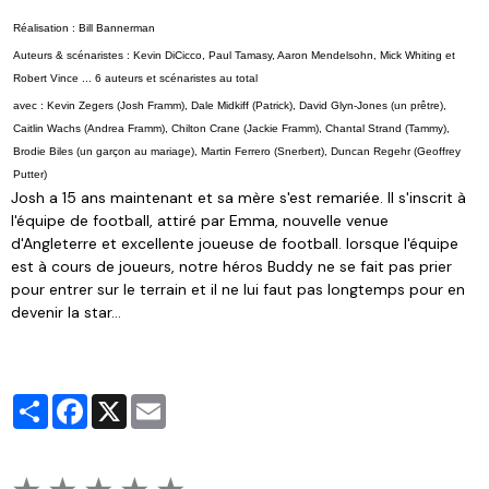
Réalisation :
Bill Bannerman
Auteurs & scénaristes :
Kevin DiCicco
,
Paul Tamasy
,
Aaron Mendelsohn
,
Mick Whiting
et
Robert Vince
... 6 auteurs et scénaristes au total
avec :
Kevin Zegers
(Josh Framm),
Dale Midkiff
(Patrick),
David Glyn-Jones
(un prêtre),
Caitlin Wachs
(Andrea Framm),
Chilton Crane
(Jackie Framm),
Chantal Strand
(Tammy),
Brodie Biles
(un garçon au mariage),
Martin Ferrero
(Snerbert),
Duncan Regehr
(Geoffrey
Putter)
Josh a 15 ans maintenant et sa mère s'est remariée. Il s'inscrit à
l'équipe de football, attiré par Emma, nouvelle venue
d'Angleterre et excellente joueuse de football. lorsque l'équipe
est à cours de joueurs, notre héros Buddy ne se fait pas prier
pour entrer sur le terrain et il ne lui faut pas longtemps pour en
devenir la star...
Partager
Facebook
X
Email