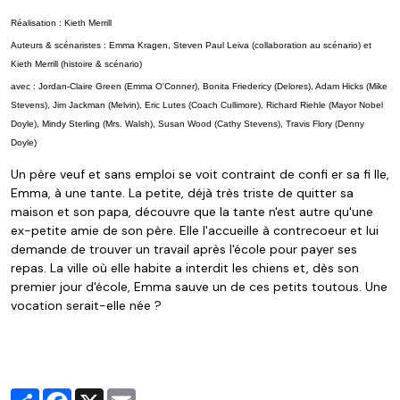
Réalisation :
Kieth Merrill
Auteurs & scénaristes :
Emma Kragen
,
Steven Paul Leiva
(collaboration au scénario) et
Kieth Merrill
(histoire & scénario)
avec :
Jordan-Claire Green
(Emma O'Conner),
Bonita Friedericy
(Delores),
Adam Hicks
(Mike
Stevens),
Jim Jackman
(Melvin),
Eric Lutes
(Coach Cullimore),
Richard Riehle
(Mayor Nobel
Doyle),
Mindy Sterling
(Mrs. Walsh),
Susan Wood
(Cathy Stevens),
Travis Flory
(Denny
Doyle)
Un père veuf et sans emploi se voit contraint de confi er sa fi lle,
Emma, à une tante. La petite, déjà très triste de quitter sa
maison et son papa, découvre que la tante n'est autre qu'une
ex-petite amie de son père. Elle l'accueille à contrecoeur et lui
demande de trouver un travail après l'école pour payer ses
repas. La ville où elle habite a interdit les chiens et, dès son
premier jour d'école, Emma sauve un de ces petits toutous. Une
vocation serait-elle née ?
Partager
Facebook
X
Email