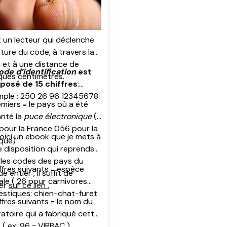
t un lecteur qui déclenche
cture du code, à travers la
 et à une distance de
ode d’identification
est
ques centimètres.
osé de 15 chiffres
:
ple : 250 26 96 12345678.
emiers = le pays où a été
anté la
puce électronique
(
pour la France 056 pour la
oici un ebook que je mets à
ique)
e disposition qui reprends
 les codes des pays du
iffres suivants = espèce
 entier , il suffit de
ale ( 26 pour carnivores
uer
sur ce lien .
stiques: chien-chat-furet
ffres suivants = le nom du
ratoire qui a fabriqué cette
 ( ex: 96 = VIRBAC )