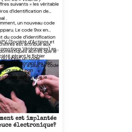
ffres suivants = les véritable
ros d’identification de
al .
mment, un nouveau code
apparu. Le code 9xx en
t du code d’identification
APV (Société d’Actions et
chiffres est attribué aux
romotions Vétérinaires) est
domestiques autres que le
ciété gérant le fichier
t où xx est un code
nac répertoriant les Nac
atoire (il n’y a plus de code
stiques et non
).
stiques autres que le
.
ment est implantée
puce électronique?