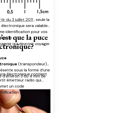
tir du 3 juillet 2011
, seule la
 électronique sera valable
e identification pour vos
’est que la puce
aux de
agnie qui devront voyager.
ectronique?
uce
tronique
(transpondeur)
résente sous la forme d’une
uce électronique contient
le d’environ 3 ou 4 mm de
etit émetteur radio qui
smet un code
ntification .