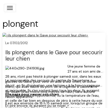
plongent
Le 07/02/2012
Ils plongent dans le Gave pour secourir
leur chien
Une jeune femme de
27 ans et son ami de
28 ans, n'ont pas hésité à plonger samedi soir, dans les eaux
Le responsable des secours du centre de Sauveterre a
glacées du Gave, pour venir en aide à leur chien, un boxer
décrit, en fin d'opération, une histoire « à la fois courageuse
blanc, qui avait sauté du pont de la Légende à Sauveterre-
et incroyable. Ils s'en sortent bien tous les deux. Ils auraient
de-Béarn (d'au moins cinq mètres de haut) sans aucune
Elle nage pour sauver son chien
pu être victimes d'hypothermie, vu la température de l'eau,
raison apparente.
et celle de l'air bien en dessous de zéro à cette heure du soir.
Il est aux environs de 18 h 15 samedi soir, lorsqu'un groupe de
Et pire encore, ils auraient pu se noyer. »