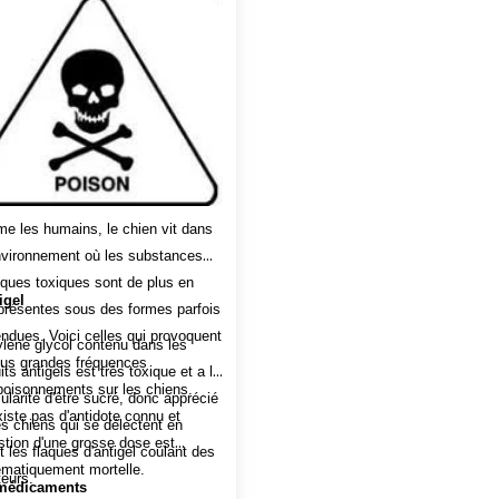
 les humains, le chien vit dans
nvironnement où les substances
ques toxiques sont de plus en
igel
présentes sous des formes parfois
endues. Voici celles qui provoquent
ylène glycol contenu dans les
lus grandes fréquences
its antigels est très toxique et a la
oisonnements sur les chiens.
cularité d'être sucré, donc apprécié
existe pas d'antidote connu et
es chiens qui se délectent en
estion d'une grosse dose est
t les flaques d'antigel coulant des
matiquement mortelle.
teurs.
médicaments