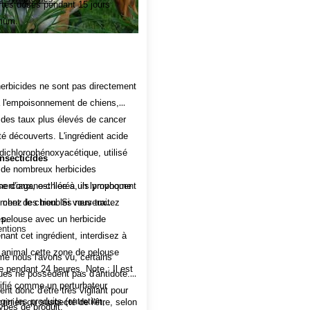
rtes doses pendant 15 jours
mum.
erbicides ne sont pas directement
à l'empoisonnement de chiens,
des taux plus élevés de cancer
té découverts. L'ingrédient acide
 dichlorophénoxyacétique, utilisé
insecticides
 de nombreux herbicides
erciaux, est liée à un lymphome
e d'organo-chlorés, ils provoquent
 chez le chien. Si vous traitez
ment des troubles nerveux
 pelouse avec un herbicide
s.
entions
nant cet ingrédient, interdisez à
 animal cette zone de pelouse
 nous l'avons vu, certains
ée pendant 24 heures. Note : Il est
ues ne possèdent pas d'antidote. Il
ifié comme un perturbateur
ent donc d'être très vigilant pour
ger les produits (entretien,
rinien ou suspecté de l'être, selon
ypes de produit.