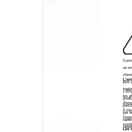
Comme
un e
chimi
L'ant
plus 
inatt
L'éth
les p
produ
d'emp
parti
Il n'
par l
l'ing
lapan
systé
radia
Les 