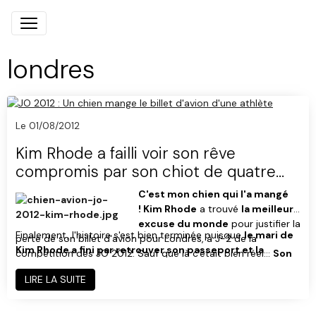
londres
Le 01/08/2012
Kim Rhode a failli voir son rêve
compromis par son chiot de quatre
mois qui a dévoré son billet d'avion
C'est mon chien qui l'a mangé
pour Londres
!
Kim Rhode
a trouvé
la meilleure
excuse du monde
pour justifier la
Finalement, l'histoire s'est bien terminée puisque
le mari de
perte de son billet d'avion pour Londres, à
J-2 de la
Kim Rhode a fini par retrouver son passeport et la
compétition des JO 2012
. Sauf que là c'était bien réel…
Son
compagnie aérienne a accepté d'imprimer un nouveau
chiot de quatre mois a décidé de dévorer son billet pour
billet
LIRE LA SUITE
. Ça aurait été dommage de louper la compétition et la
Londres
et a bien failli empêcher l'athlète américaine de
très attendue
cérémonie d'ouverture des JO 2012 où Mary
réaliser son rêve.
"J'ai rencontré quelques problèmes pour
Poppins affrontera Voldemort
rien que pour ça, non ?
venir ici"
, a affirmé une Kim Rhode un peu gênée lors d'une