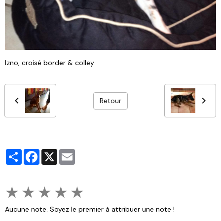
Izno, croisé border & colley
Retour
Partager
Facebook
X
Email
★
★
★
★
★
Aucune note. Soyez le premier à attribuer une note !