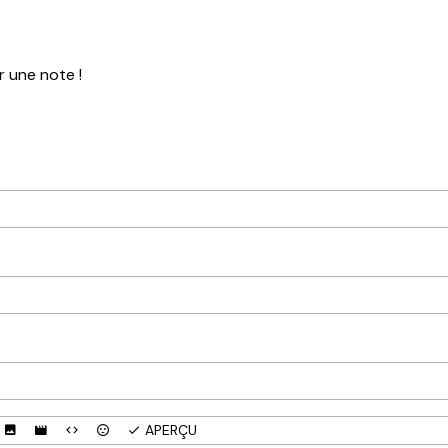
r une note !
APERÇU