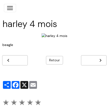
harley 4 mois
beagle
Retour
Partager
Facebook
X
Email
★
★
★
★
★