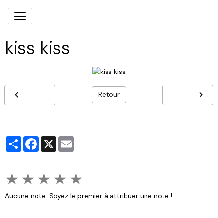
kiss kiss
Retour
Partager
Facebook
X
Email
★
★
★
★
★
Aucune note. Soyez le premier à attribuer une note !