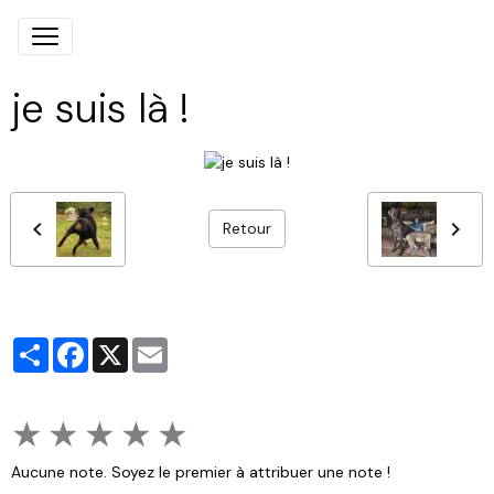
je suis là !
Retour
Partager
Facebook
X
Email
★
★
★
★
★
Aucune note. Soyez le premier à attribuer une note !