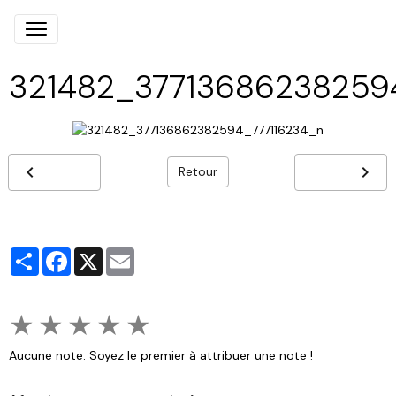
321482_37713686238259
Retour
Partager
Facebook
X
Email
★
★
★
★
★
Aucune note. Soyez le premier à attribuer une note !