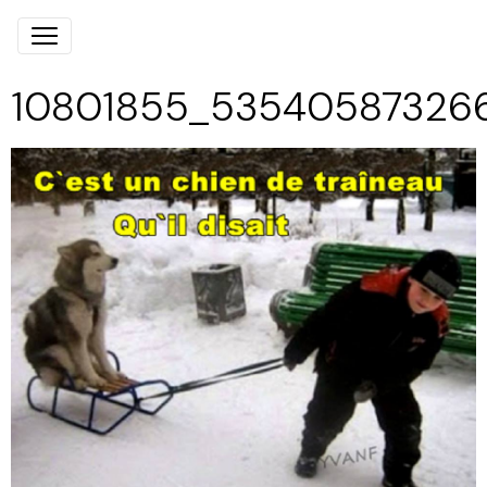
10801855_535405873266