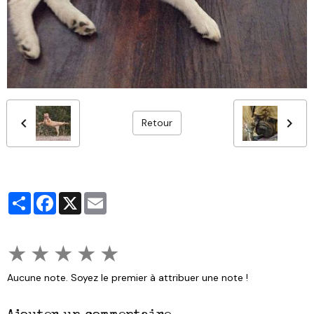
Retour
Partager
Facebook
X
Email
★
★
★
★
★
Aucune note. Soyez le premier à attribuer une note !