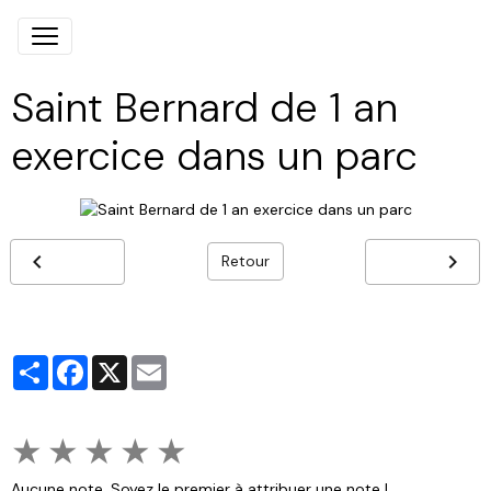
Saint Bernard de 1 an
exercice dans un parc
Retour
Partager
Facebook
X
Email
★
★
★
★
★
Aucune note. Soyez le premier à attribuer une note !