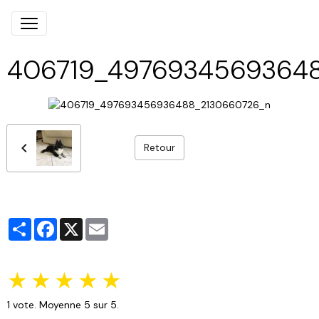
406719_4976934569364
Retour
Partager
Facebook
X
Email
★
★
★
★
★
1
vote. Moyenne
5
sur 5.