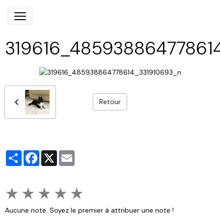
319616_48593886477861
Retour
Partager
Facebook
X
Email
★
★
★
★
★
Aucune note. Soyez le premier à attribuer une note !