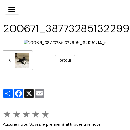
200671_38773285132299
Retour
Partager
Facebook
X
Email
★
★
★
★
★
Aucune note. Soyez le premier à attribuer une note !