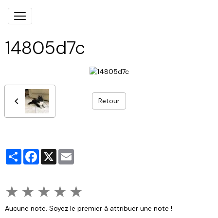
14805d7c
Retour
Partager
Facebook
X
Email
★
★
★
★
★
Aucune note. Soyez le premier à attribuer une note !