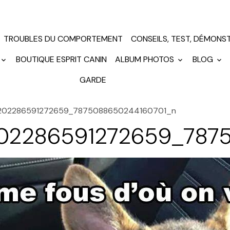
TROUBLES DU COMPORTEMENT
CONSEILS, TEST, DÉMONS
BOUTIQUE ESPRIT CANIN
ALBUM PHOTOS
BLOG
GARDE
202286591272659_7875088650244160701_n
02286591272659_787