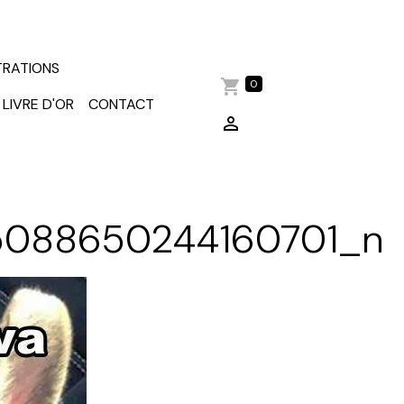
TRATIONS
0
LIVRE D'OR
CONTACT
5088650244160701_n