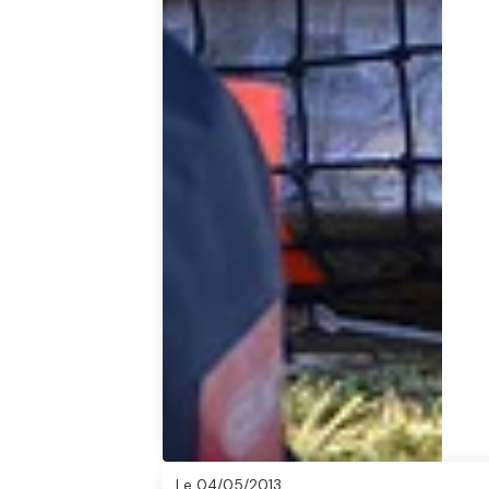
Que 
épill
De 
pro
zone
exam
nez 
com
Le 04/05/2013