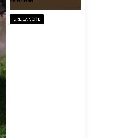
So british !
LIRE LA SUITE