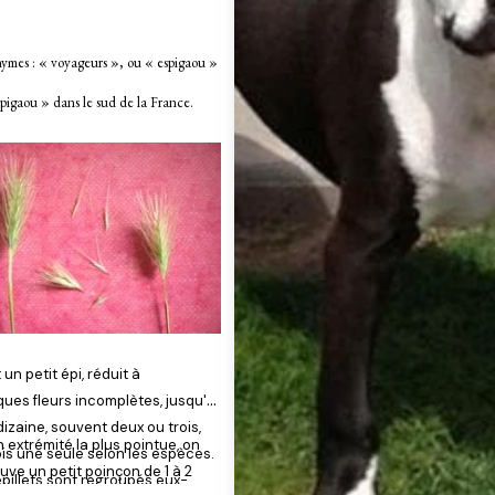
ymes : « voyageurs », ou « espigaou »
pigaou » dans le sud de la France.
 un petit épi, réduit à
ques fleurs incomplètes, jusqu'à
izaine, souvent deux ou trois,
 extrémité la plus pointue, on
is une seule selon les espèces.
uve un petit poinçon de 1 à 2
épillets sont regroupés eux-