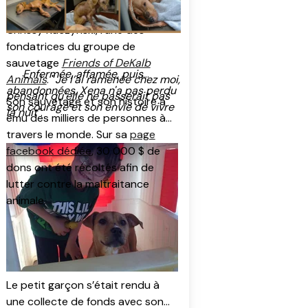
chienne amaigrie, squelettique, ses
quand il a été découvert
» confie
heures étaient comptées.
Chrissy Kaczynski, l’une des
fondatrices du groupe de
sauvetage
Friends of DeKalb
Enfermée, affamée, puis
Animals
. "
Je l’ai ramenée chez moi,
abandonnées, Xena n'a pas perdu
pensant qu’elle ne passerait pas
Son sauvetage et son histoire a
son courage et son envie de vivre
la nuit"
.
ému des milliers de personnes à
travers le monde. Sur sa
page
facebook dédiée
, 30 000 $ de
dons ont été récoltés afin de
lutter contre la maltraitance
animale.
Le petit garçon s’était rendu à
une collecte de fonds avec son