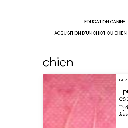
EDUCATION CANINE
ACQUISITION D'UN CHIOT OU CHIEN
chien
Le 2
Epi
esp
At
Ep
At