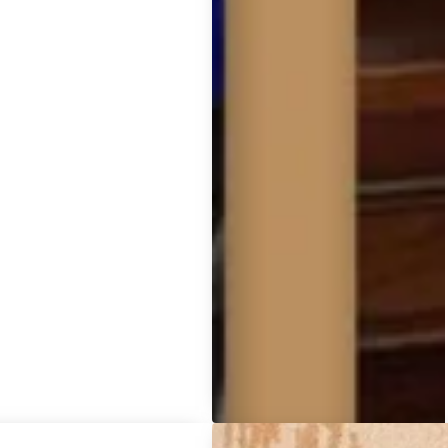
faire et comment éviter les
ets ?
retour de chaque
menade:
faites le tour des
s les plus risquées:
inez les oreilles, les yeux, le
et les pattes de votre
pagnon. Un coup de