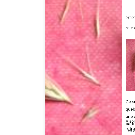
Synon
ou « s
C'est
quel
une d
A son
parfo
retro
Les 