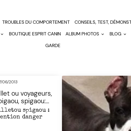
TROUBLES DU COMPORTEMENT
CONSEILS, TEST, DÉMONS
BOUTIQUE ESPRIT CANIN
ALBUM PHOTOS
BLOG
GARDE
7/06/2013
llet ou voyageurs,
igaou, spigaou:
tention danger
illetou spigaou :
tention danger